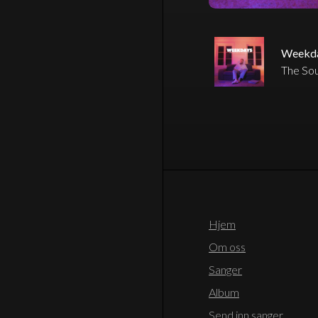
Weekd
The So
Hjem
Om oss
Sanger
Album
Send inn sanger