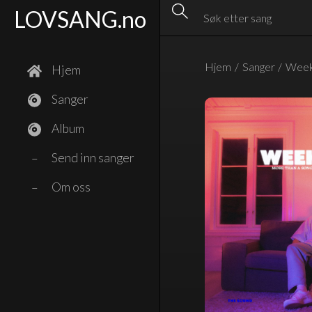
LOVSANG.no
Hjem
/
Sanger
/
Week
Hjem
Sanger
Album
Send inn sanger
–
Om oss
–