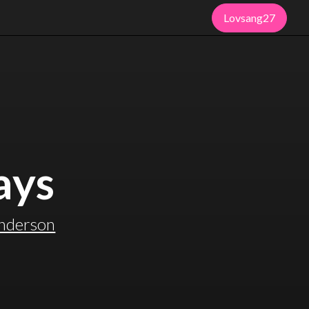
Lovsang27
ays
nderson