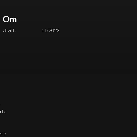
Om
Utgitt:
11/2023
e
erte
øre