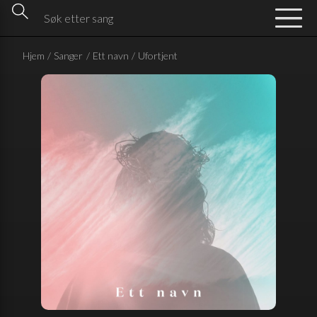
Hjem
/
Sanger
/
Ett navn
/
Ufortjent