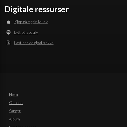
Digitale ressurser
Kjøp på Apple Music
Lytt på Spotify
Last ned original blekke
Hjem
Om oss
Sanger
Album