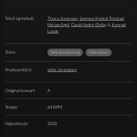
Tekst og melodi:
Thora Jonassen
,
Sunniva Kveinå Tonstad
,
Miriam Egeli
,
David André Østby
&
Konrad
Lunde
Tema:
Takk og lovprisning
Nåde og kors
Produsent(er):
Vetle Jarandsen
Original toneart:
A
Tempo:
64 BPM
Utgivelsesår:
2020